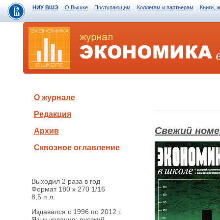
НИУ ВШЭ
О Вышке
Поступающим
Коллегам и партнерам
Книги, 
О журнале
Редакция
Свежий номе
Архив
Сквозное оглавление
Выходил 2 раза в год
Формат 180 х 270 1/16
8,5 п.л.
Издавался с 1996 по 2012 г.
Язык издания: русский